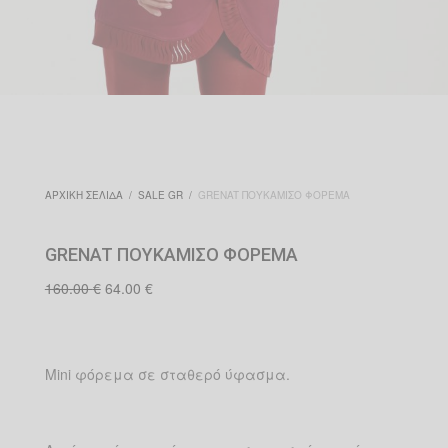
ΑΡΧΙΚΉ ΣΕΛΊΔΑ
/
SALE GR
/
GRENAT ΠΟΥΚΆΜΙΣΟ ΦΌΡΕΜΑ
GRENAT ΠΟΥΚΆΜΙΣΟ ΦΌΡΕΜΑ
Original
Η
160.00
€
64.00
€
price
τρέχουσα
was:
τιμή
160.00 €.
είναι:
64.00 €.
Mini φόρεμα σε σταθερό ύφασμα.