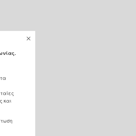
ωνίας.
 τα
υταίες
ς και
πτωση