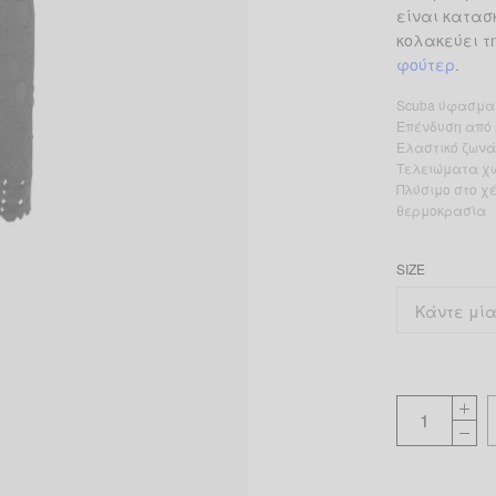
είναι κατα
κολακεύει τ
φούτερ
.
Scuba ύφασμα
Επένδυση από 
Ελαστικό ζωνά
Τελειώματα χ
Πλύσιμο στο χέ
θερμοκρασία
SIZE