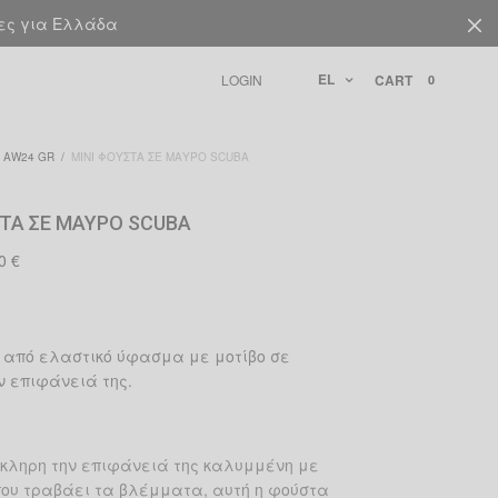
ίες για Ελλάδα
EL
LOGIN
CART
0
AW24 GR
/
MINI ΦΟΎΣΤΑ ΣΕ ΜΑΎΡΟ SCUBA
ΣΤΑ ΣΕ ΜΑΎΡΟ SCUBA
inal
Η
00
€
e
τρέχουσα
τιμή
00 €.
είναι:
65.00 €.
 από ελαστικό ύφασμα με μοτίβο σε
ν επιφάνειά της.
κληρη την επιφάνειά της καλυμμένη με
που τραβάει τα βλέμματα, αυτή η φούστα