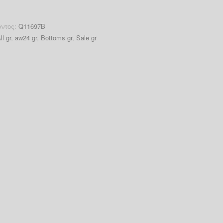
όντος:
Q11697B
ll gr
,
aw24 gr
,
Bottoms gr
,
Sale gr