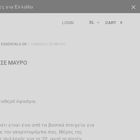
ίες για Ελλάδα
EL
LOGIN
CART
0
ESSENTIALS GR
/
CAMISOLE ΣΕ ΜΑΎΡΟ
 ΣΕ ΜΑΎΡΟ
σταθερό ύφασμα.
μάτι είναι ένα από τα βασικά στοιχεία για
ε την γκαρνταρόμπα σας. Μέρος της
ς συλλογής για το ’22, αυτό το σατέν