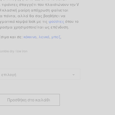
ει τιράντες σπαγγέτι που πλαισιώνουν την V
Η κλασική μαύρη απόχρωση φαίνεται
α πάντα, αλλά θα σας βοηθήσει να
γματικά κομψά look με τις
φούστες
όπου το
ύφασμα χρησιμοποιείται ως επένδυση.
έσιμο και σε
:
κόκκινο
,
λευκό
,
μπεζ
,
umble dry / low iron
Προσθήκη στο καλάθι