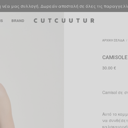
 νέα μας συλλογή. Δωρεάν αποστολή σε όλες τις παραγγελ
NS
BRAND
ΑΡΧΙΚΉ ΣΕΛΊΔΑ
/
CAMISOLE
30.00
€
Camisol σε 
Αυτό το κομ
να συνθέσετ
καλοκαιρινή