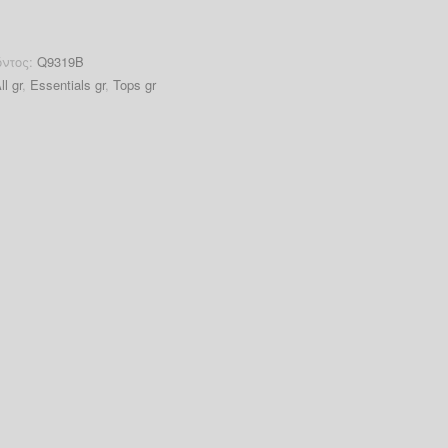
όντος:
Q9319B
ll gr
,
Essentials gr
,
Tops gr