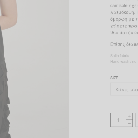
camisole έχ
λαιμόκοψη. 
όμορφη με τ
χτίσετε πρα
ίδιο σατέν 
Επίσης διαθ
Satin fabric
Hand wash / no t
SIZE