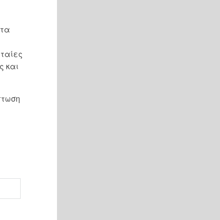
 τα
υταίες
ς και
πτωση